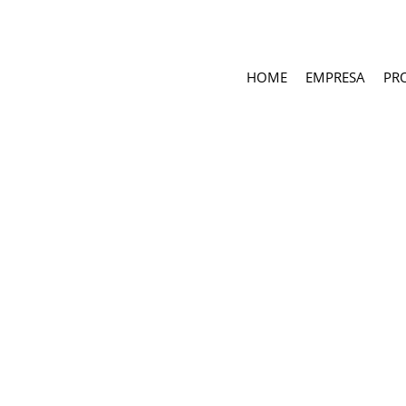
HOME
EMPRESA
PR
écnica. Soluções técnicas em resposta aos pedidos específicos de 
Acessórios