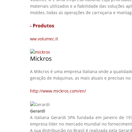
materiais utilizados e a fiabilidade das soluções a
moldes, todas as operações de carroçaria e monta
- Produtos
fausse montre
ww.v
olumec.it
Mickros
A Mikcros é uma empresa Italiana onde a qualidade, 
geração de máquinas, as mais atuais e precisas no
http://www.mickros.com/en/
Gerardi
A italiana Gerardi SPA fundada em Janeiro de 19
empresa líder no mercado mundial no fornecimento
A sua distribuição no Brasil é realizada pela Gera