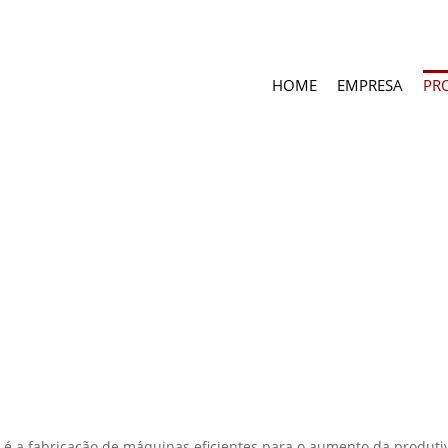
HOME
EMPRESA
PR
 é a fabricação de máquinas eficientes para o aumento da produtiv